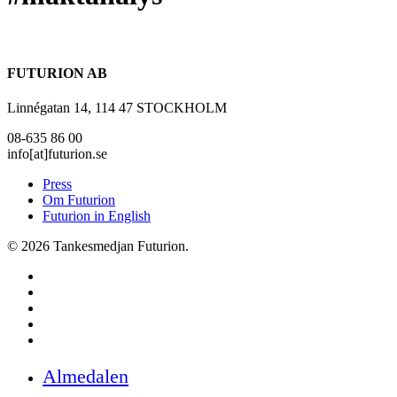
FUTURION AB
Linnégatan 14, 114 47 STOCKHOLM
08-635 86 00
info[at]futurion.se
Press
Om Futurion
Futurion in English
© 2026 Tankesmedjan Futurion.
twitter
facebook
linkedin
instagram
spotify
Close
Almedalen
Menu