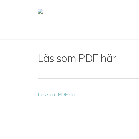
Skip
to
main
content
Läs som PDF här
Läs som PDF här