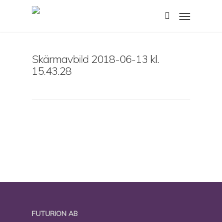
Skip
Menu
to
search
main
content
Skärmavbild 2018-06-13 kl.
15.43.28
FUTURION AB