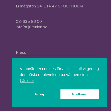
Linnégatan 14, 114 47 STOCKHOLM
08-635 86 00
info[at]futurion.se
Press
Om Futurion
Futurion in English
Vi använder cookies för att se till att vi ger dig
den bästa upplevelsen på vår hemsida.
Läs mer
© 2026 Tankesmedjan Futurion.
Avböj
Godkänn
twitter
facebook
linkedin
instagram
spotify