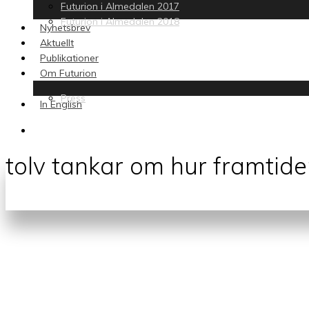
Futurion i Almedalen 2017
Futurion i Almedalen 2018
Nyhetsbrev
Aktuellt
Publikationer
Om Futurion
Press
In English
search
tolv tankar om hur framtide