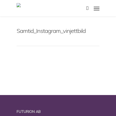
Skip
Menu
to
search
main
content
Samtid_Instagram_vinjettbild
FUTURION AB