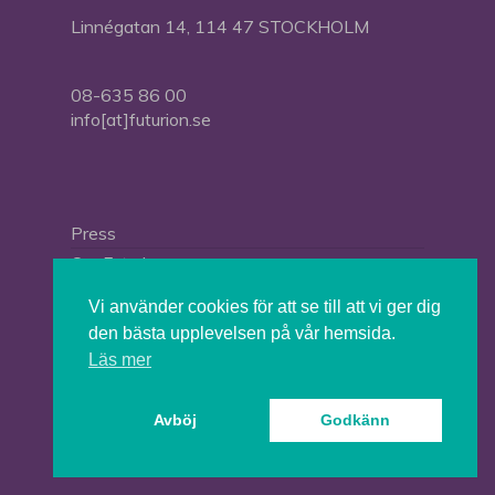
Linnégatan 14, 114 47 STOCKHOLM
08-635 86 00
info[at]futurion.se
Press
Om Futurion
Futurion in English
Vi använder cookies för att se till att vi ger dig
den bästa upplevelsen på vår hemsida.
Läs mer
© 2026 Tankesmedjan Futurion.
Avböj
Godkänn
twitter
facebook
linkedin
instagram
spotify