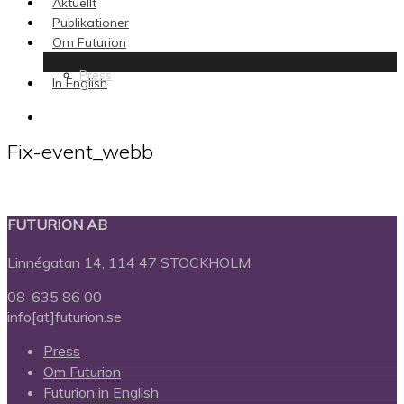
Aktuellt
Publikationer
Om Futurion
Press
In English
search
Fix-event_webb
FUTURION AB
Linnégatan 14, 114 47 STOCKHOLM
08-635 86 00
info[at]futurion.se
Press
Om Futurion
Futurion in English