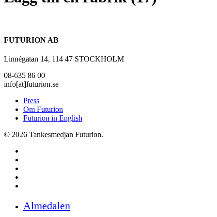
FUTURION AB
Linnégatan 14, 114 47 STOCKHOLM
08-635 86 00
info[at]futurion.se
Press
Om Futurion
Futurion in English
© 2026 Tankesmedjan Futurion.
twitter
facebook
linkedin
instagram
spotify
Close
Almedalen
Menu