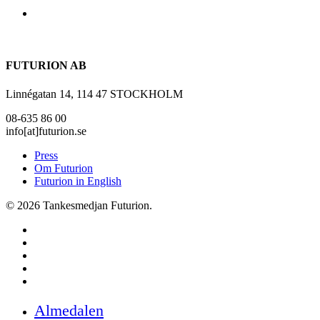
search
FUTURION AB
Linnégatan 14, 114 47 STOCKHOLM
08-635 86 00
info[at]futurion.se
Press
Om Futurion
Futurion in English
© 2026 Tankesmedjan Futurion.
twitter
facebook
linkedin
instagram
spotify
Close
Almedalen
Menu