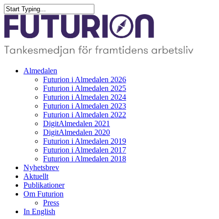
Skip
to
Close
main
Search
content
search
Menu
Almedalen
Futurion i Almedalen 2026
Futurion i Almedalen 2025
Futurion i Almedalen 2024
Futurion i Almedalen 2023
Futurion i Almedalen 2022
DigitAlmedalen 2021
DigitAlmedalen 2020
Futurion i Almedalen 2019
Futurion i Almedalen 2017
Futurion i Almedalen 2018
Nyhetsbrev
Aktuellt
Publikationer
Om Futurion
Press
In English