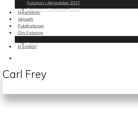
Futurion i Almedalen 2017
Futurion i Almedalen 2018
Nyhetsbrev
Aktuellt
Publikationer
Om Futurion
Press
In English
search
Carl Frey