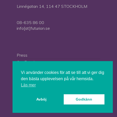
Linnégatan 14, 114 47 STOCKHOLM
08-635 86 00
info[at]futurion.se
Press
Om Futurion
Futurion in English
Vi använder cookies för att se till att vi ger dig
den bästa upplevelsen på vår hemsida.
Läs mer
© 2026 Tankesmedjan Futurion.
Avböj
Godkänn
twitter
facebook
linkedin
instagram
spotify