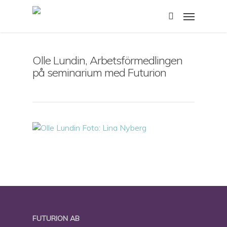
Skip
Menu
to
search
main
content
Olle Lundin, Arbetsförmedlingen
på seminarium med Futurion
FUTURION AB