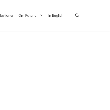
search
ikationer
Om Futurion
In English