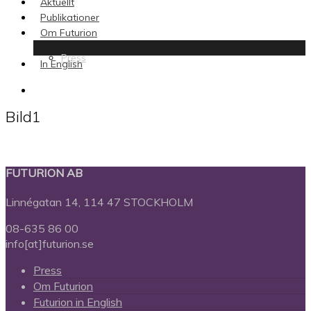
Aktuellt
Publikationer
Om Futurion
Press
In English
search
Bild1
FUTURION AB
Linnégatan 14, 114 47 STOCKHOLM
08-635 86 00
info[at]futurion.se
Press
Om Futurion
Futurion in English