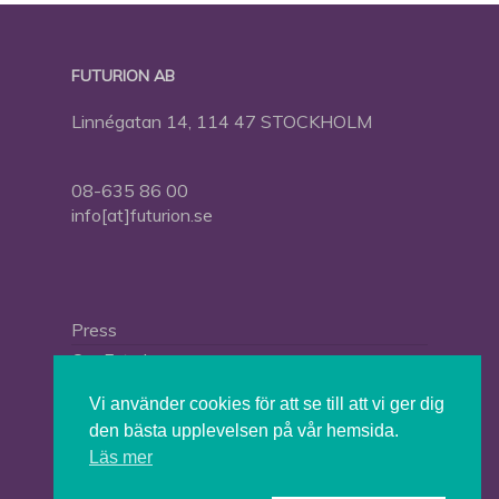
FUTURION AB
Linnégatan 14, 114 47 STOCKHOLM
08-635 86 00
info[at]futurion.se
Press
Om Futurion
Futurion in English
Vi använder cookies för att se till att vi ger dig
den bästa upplevelsen på vår hemsida.
Läs mer