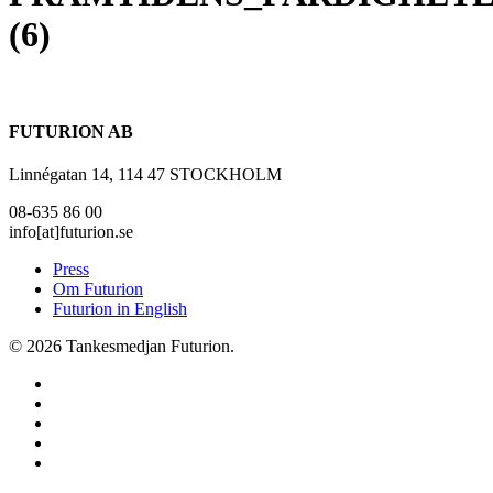
(6)
FUTURION AB
Linnégatan 14, 114 47 STOCKHOLM
08-635 86 00
info[at]futurion.se
Press
Om Futurion
Futurion in English
© 2026 Tankesmedjan Futurion.
twitter
facebook
linkedin
instagram
spotify