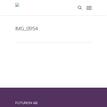
Skip
Menu
to
search
main
content
IMG_0954
FUTURION AB