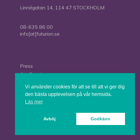
Linnégatan 14, 114 47 STOCKHOLM
08-635 86 00
info[at]futurion.se
Press
Om Futurion
Futurion in English
Vi använder cookies för att se till att vi ger dig
den bästa upplevelsen på vår hemsida.
Läs mer
© 2026 Tankesmedjan Futurion.
Avböj
Godkänn
twitter
facebook
linkedin
instagram
spotify