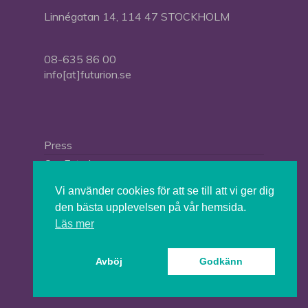
Linnégatan 14, 114 47 STOCKHOLM
08-635 86 00
info[at]futurion.se
Press
Om Futurion
Futurion in English
Vi använder cookies för att se till att vi ger dig
den bästa upplevelsen på vår hemsida.
Läs mer
© 2026 Tankesmedjan Futurion.
Avböj
Godkänn
twitter
facebook
linkedin
instagram
spotify