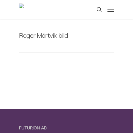
Skip
Menu
to
search
main
content
Roger Mörtvik bild
FUTURION AB