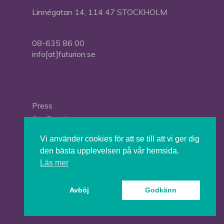
Linnégatan 14, 114 47 STOCKHOLM
08-635 86 00
info[at]futurion.se
Press
Om Futurion
Futurion in English
Vi använder cookies för att se till att vi ger dig
den bästa upplevelsen på vår hemsida.
Läs mer
© 2026 Tankesmedjan Futurion.
Avböj
Godkänn
twitter
facebook
linkedin
instagram
spotify