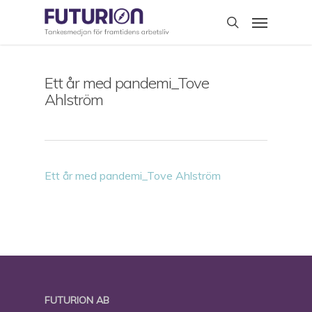
Skip
Menu
to
search
main
content
Ett år med pandemi_Tove
Ahlström
Ett år med pandemi_Tove Ahlström
FUTURION AB