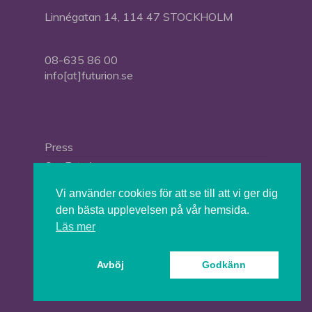
Linnégatan 14, 114 47 STOCKHOLM
08-635 86 00
info[at]futurion.se
Press
Om Futurion
Futurion in English
Vi använder cookies för att se till att vi ger dig
den bästa upplevelsen på vår hemsida.
Läs mer
© 2026 Tankesmedjan Futurion.
Avböj
Godkänn
twitter
facebook
linkedin
instagram
spotify