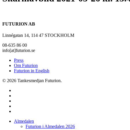
FUTURION AB
Linnégatan 14, 114 47 STOCKHOLM
08-635 86 00
info[at]futurion.se
Press
Om Futurion
Futurion in English
© 2026 Tankesmedjan Futurion.
twitter
facebook
linkedin
instagram
spotify
Close
Almedalen
Menu
Futurion i Almedalen 2026