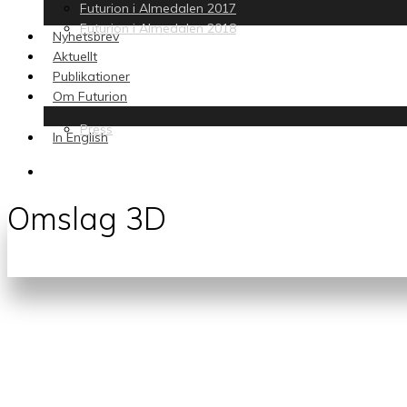
Futurion i Almedalen 2017
Futurion i Almedalen 2018
Nyhetsbrev
Aktuellt
Publikationer
Om Futurion
Press
In English
search
Omslag 3D