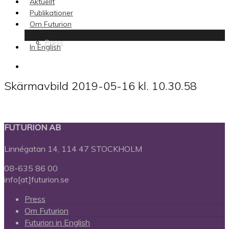
Aktuellt
Publikationer
Om Futurion
Press
In English
search
Skärmavbild 2019-05-16 kl. 10.30.58
FUTURION AB
Linnégatan 14, 114 47 STOCKHOLM
08-635 86 00
info[at]futurion.se
Press
Om Futurion
Futurion in English