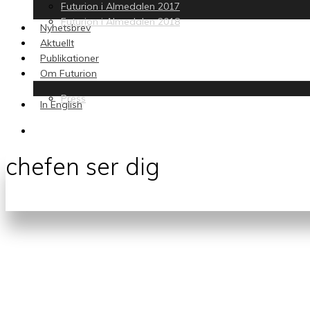
Futurion i Almedalen 2017
Futurion i Almedalen 2018
Nyhetsbrev
Aktuellt
Publikationer
Om Futurion
Press
In English
search
chefen ser dig