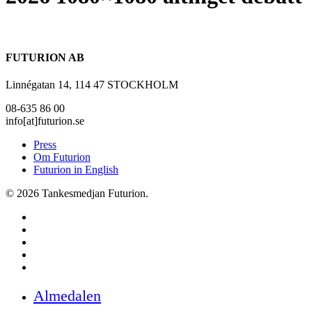
FUTURION AB
Linnégatan 14, 114 47 STOCKHOLM
08-635 86 00
info[at]futurion.se
Press
Om Futurion
Futurion in English
© 2026 Tankesmedjan Futurion.
twitter
facebook
linkedin
instagram
spotify
Close
Almedalen
Menu