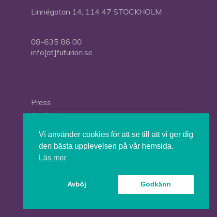
Linnégatan 14, 114 47 STOCKHOLM
08-635 86 00
info[at]futurion.se
Press
Om Futurion
Futurion in English
Vi använder cookies för att se till att vi ger dig
den bästa upplevelsen på vår hemsida.
Läs mer
© 2026 Tankesmedjan Futurion.
Avböj
Godkänn
twitter
facebook
linkedin
instagram
spotify