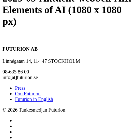
Elements of AI (1080 x 1080
px)
FUTURION AB
Linnégatan 14, 114 47 STOCKHOLM
08-635 86 00
info[at]futurion.se
Press
Om Futurion
Futurion in English
© 2026 Tankesmedjan Futurion.
twitter
facebook
linkedin
instagram