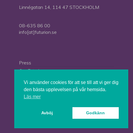
Linnégatan 14, 114 47 STOCKHOLM
08-635 86 00
info[at]futurion.se
Press
Om Futurion
Futurion in English
Vi använder cookies för att se till att vi ger dig
den bästa upplevelsen på vår hemsida.
Läs mer
© 2026 Tankesmedjan Futurion.
Avböj
Godkänn
twitter
facebook
linkedin
instagram
spotify