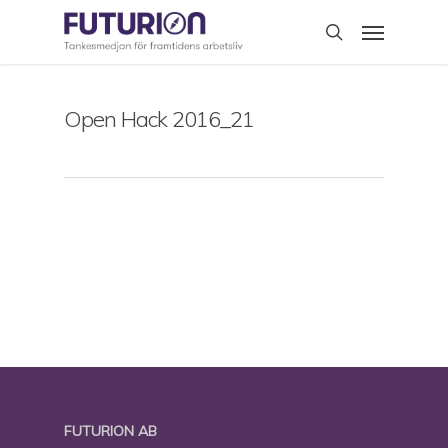
Skip
Menu
to
search
main
content
Open Hack 2016_21
FUTURION AB