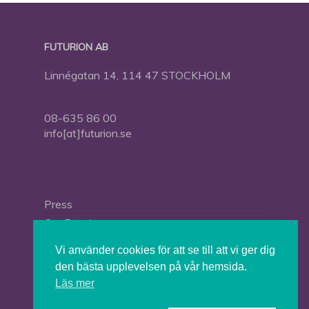
FUTURION AB
Linnégatan 14, 114 47 STOCKHOLM
08-635 86 00
info[at]futurion.se
Press
Om Futurion
Futurion in English
Vi använder cookies för att se till att vi ger dig
den bästa upplevelsen på vår hemsida.
Läs mer