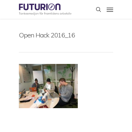
Skip
Menu
to
search
main
content
Open Hack 2016_16