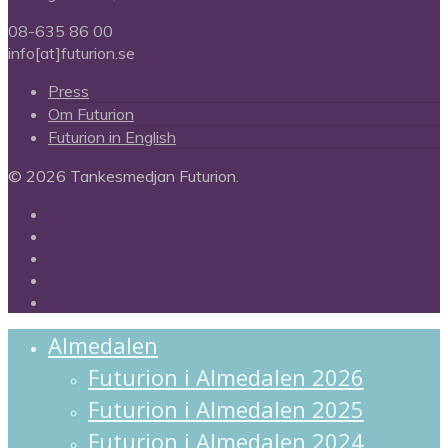
08-635 86 00
info[at]futurion.se
Press
Om Futurion
Futurion in English
© 2026 Tankesmedjan Futurion.
twitter
facebook
linkedin
instagram
spotify
Close
Almedalen
Menu
Futurion i Almedalen 2026
Futurion i Almedalen 2025
Futurion i Almedalen 2024