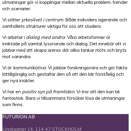
utmaningar gör vi kopplingar mellan aktuella problem, trender
och scenarier.
Vi sätter
yrkeslivet i centrum
. Både individers agerande och
samhällets strukturer viktiga för oss att studera.
Vi arbetar i
dialog med andra
. Våra arbetsformer är
inriktade på samtal, lyssnande och dialog. Det innebär att vi
jobbar med att skapa arenor där olika tankar möts och bryts
mot varandra.
Vi är
kommunikativa
. Vi jobbar forskningsnära och gör fakta
lättillgänglig och gestaltar den så att den blir förståelig och
ger nya insikter.
Vi har en
positiv syn på framtiden
. Vi tror att den kan bli
fantastisk. Bara vi tillsammans försöker lösa de utmaningar
som finns.
FUTURION AB
Linnégatan 14, 114 47 STOCKHOLM