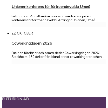
Unionenkonferens för förtroendevalda Umeå
Futurions vd Ann-Therése Enarsson medverkar på en
konferens för förtroendevalda. Arrangör Unionen, Umeå.
22 OKTOBER
Coworkingdagen 2026
Futurion föreläser och samtalsleder Coworkingdagen 2026 i
Stockholm. 150 deltar från bland annat coworkingbranschen, ...
Prenumerera på Futurions nyhetsbrev!
Lyssna på Futurions poddar
FUTURION AB