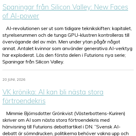
Spaningar från Silicon Valley: New Faces
of AI-power
AI-revolutionen ser ut som tidigare teknikskiften: kapitalet,
styrelserummen och de tunga GPU-klustren kontrolleras till
övervägande del av män. Men under ytan pågår något
annat. Antalet kvinnor som använder generativa AI-verktyg
har exploderat. Läs den första delen i Futurions nya serie;
Spaningar från Silicon Valley.
20 JUNI, 2026
VK krönika: AI kan bli nästa stora
förtroendekris
Mimmie Björnsdotter Grönkvist (Västerbottens-Kuriren)
skriver om AI som nästa stora förtroendekris med
hänvisning till Futurions debattartikel i DN. ”Svensk AI-
debatt är sömndrucken, politikerna behöver vakna upp och