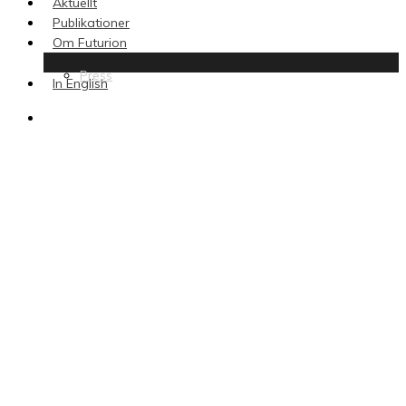
Aktuellt
Publikationer
Om Futurion
Press
In English
search
Forskning & fakta
Insikt & åsikt