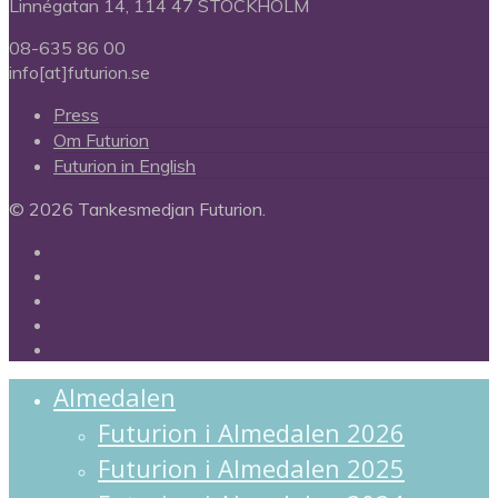
Linnégatan 14, 114 47 STOCKHOLM
08-635 86 00
info[at]futurion.se
Press
Om Futurion
Futurion in English
© 2026 Tankesmedjan Futurion.
twitter
facebook
linkedin
instagram
spotify
Close
Almedalen
Menu
Futurion i Almedalen 2026
Futurion i Almedalen 2025