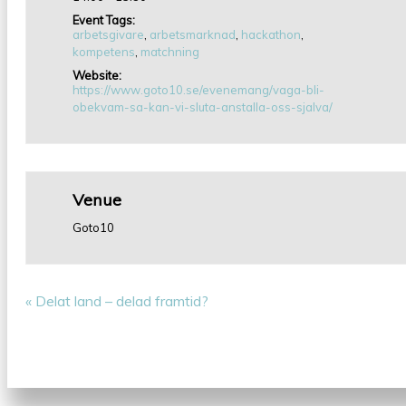
Event Tags:
arbetsgivare
,
arbetsmarknad
,
hackathon
,
kompetens
,
matchning
Website:
https://www.goto10.se/evenemang/vaga-bli-
obekvam-sa-kan-vi-sluta-anstalla-oss-sjalva/
Venue
Goto10
«
Delat land – delad framtid?