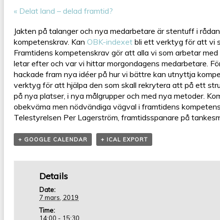
«
Delat land – delad framtid?
Jakten på talanger och nya medarbetare är stentuff i råda
kompetenskrav. Kan
OBK-indexet
bli ett verktyg för att vi
Framtidens kompetenskrav gör att alla vi som arbetar med 
letar efter och var vi hittar morgondagens medarbetare. Fö
hackade fram nya idéer på hur vi bättre kan utnyttja kom
verktyg för att hjälpa den som skall rekrytera att på ett st
på nya platser, i nya målgrupper och med nya metoder. Kom, l
obekväma men nödvändiga vägval i framtidens kompetens
Telestyrelsen Per Lagerström, framtidsspanare på tankesm
+ GOOGLE CALENDAR
+ ICAL EXPORT
Details
Date:
7 mars, 2019
Time:
14:00 - 15:30