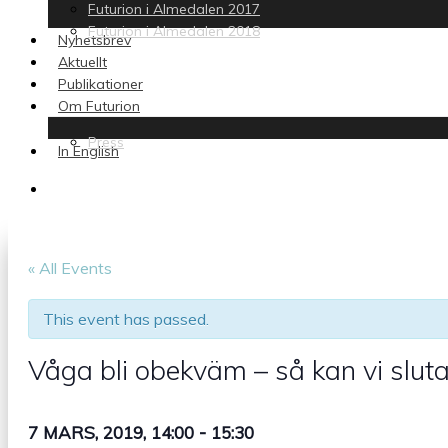
Futurion i Almedalen 2017
Futurion i Almedalen 2018
Nyhetsbrev
Aktuellt
Publikationer
Om Futurion
Press
In English
search
« All Events
This event has passed.
Våga bli obekväm – så kan vi sluta
-
7 MARS, 2019, 14:00
15:30