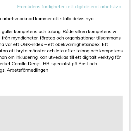
Framtidens färdigheter i ett digitaliserat arbetsliv
»
ga arbetsmarknad kommer att ställa delvis nya
t gäller kompetens och talang. Både vilken kompetens vi
e från myndigheter, företag och organisationer tillsammans
na var ett OBK-index – ett obekvämlighetsindex. Ett
, utan att bryta mönster och leta efter talang och kompetens
 om inkludering, kan utvecklas till ett digitalt verktyg för
erket Camilla Denijs, HR-specialist på Post och
ngs, Arbetsförmedlingen