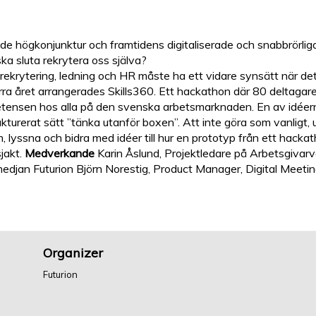
nde högkonjunktur och framtidens digitaliserade och snabbrörli
 ska sluta rekrytera oss själva?
rekrytering, ledning och HR måste ha ett vidare synsätt när de
rra året arrangerades Skills360. Ett hackathon där 80 deltagar
petensen hos alla på den svenska arbetsmarknaden. En av idéer
rukturerat sätt ”tänka utanför boxen”. Att inte göra som vanligt
yssna och bidra med idéer till hur en prototyp från ett hackathon
jakt.
Medverkande
Karin Åslund, Projektledare på Arbetsgivarv
edjan Futurion Björn Norestig, Product Manager, Digital Meeti
Organizer
Futurion