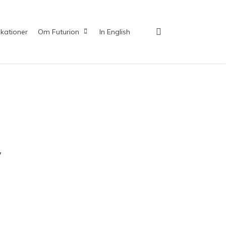
search
ikationer
Om Futurion
In English
v