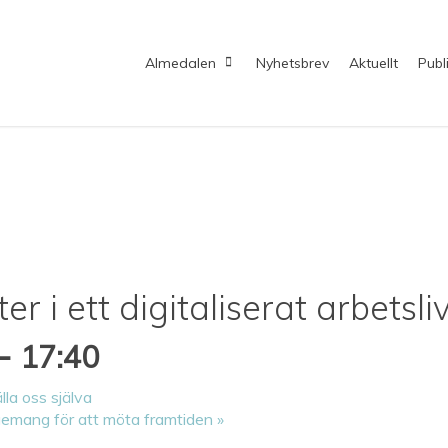
Almedalen
Nyhetsbrev
Aktuellt
Publ
r i ett digitaliserat arbetsli
-
17:40
lla oss själva
agemang för att möta framtiden
»