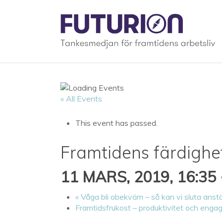
Skip
to
main
content
« All Events
This event has passed.
Framtidens färdighete
11 MARS, 2019, 16:35
«
Våga bli obekväm – så kan vi sluta anstä
Framtidsfrukost – produktivitet och eng