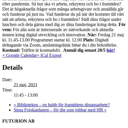
efter pandemin. Så hur ska vi arbeta, rekrytera och bo i framtiden?
Det är högaktuella frågor som många arbetsgivare och anställda går
och funderar på just nu.
Vad funderar du på när det kommer till vårt
sätt att arbeta, rekrytera och bo i framtiden? Ställ dina frågor under
lunchen och dela gärna med dig av dina funderingar kring detta.
För
vem:
För alla som är intresserade av nätverkande och aktuella
ämnen kring digital utveckling och innovation.
När:
Fredag 21 maj
kl. 11.45-13.00 Programmet startar kl. 12.00
Plats:
Digitalt
deltagande via Zoom, anslutningslänk hittar du i din bekräftelse.
Kostnad:
Träffen är kostnadsfri.
Anmäl dig senast 20/5
här!
+ Google Calendar
+ iCal Export
Details
Date:
21 maj, 2021
Time:
11:45 - 13:00
«
Biblioteken – en hubb för framtidens distansarbete?
Stora Forskardagen – för dig som jobbar med HR
»
FUTURION AB