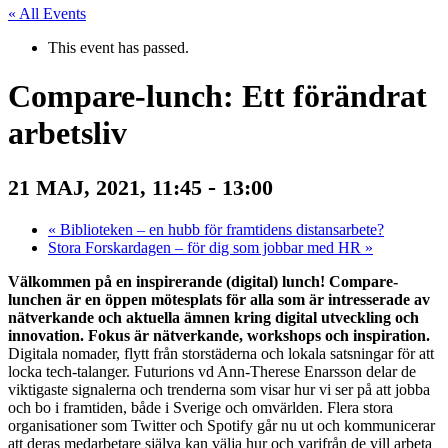
« All Events
This event has passed.
Compare-lunch: Ett förändrat
arbetsliv
-
21 MAJ, 2021, 11:45
13:00
«
Biblioteken – en hubb för framtidens distansarbete?
Stora Forskardagen – för dig som jobbar med HR
»
Välkommen på en inspirerande (digital) lunch! Compare-
lunchen är en öppen mötesplats för alla som är intresserade av
nätverkande och aktuella ämnen kring digital utveckling och
innovation. Fokus är nätverkande, workshops och inspiration.
Digitala nomader, flytt från storstäderna och lokala satsningar för att
locka tech-talanger. Futurions vd Ann-Therese Enarsson delar de
viktigaste signalerna och trenderna som visar hur vi ser på att jobba
och bo i framtiden, både i Sverige och omvärlden.
Flera stora
organisationer som Twitter och Spotify går nu ut och kommunicerar
att deras medarbetare själva kan välja hur och varifrån de vill arbeta