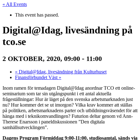
« All Events
This event has passed.
Digital@Idag, livesändning på
tco.se
-
2 OKTOBER, 2020, 09:00
11:00
«
Digital@Idag, livesändning från Kulturhuset
Finansförbundet Väst
»
Inom ramen för temadagen Digital@Idag anordnar TCO ett online-
seminarium som tar sin utgångspunkt i ett antal aktuella
frågeställningar: Hur är läget på den svenska arbetsmarknaden just
nu? Hur kommer det se ut imorgon? Vilka krav kommer att ställas
på politiken, arbetsmarknadens parter och utbildningsväsendet för att
hänga med i teknikomvandlingen? Futurion deltar genom vd Ann-
Therese Enarsson i paneldiskussionen ”Den digitala
samhällsutvecklingen”.
Dagens Program
Förmiddag 9:00-11:00, studiosamtal, sänds via