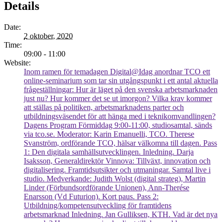
Details
Date:
2 oktober, 2020
Time:
09:00 - 11:00
Website:
Inom ramen för temadagen Digital@Idag anordnar TCO ett
online-seminarium som tar sin utgångspunkt i ett antal aktuella
frågeställningar: Hur är läget på den svenska arbetsmarknaden
just nu? Hur kommer det se ut imorgon? Vilka krav kommer
att ställas på politiken, arbetsmarknadens parter och
utbildningsväsendet för att hänga med i teknikomvandlingen?
Dagens Program Förmiddag 9:00-11:00, studiosamtal, sänds
via tco.se. Moderator: Karin Emanuelli, TCO. Therese
Svanström, ordförande TCO, hälsar välkomna till dagen. Pass
1: Den digitala samhällsutvecklingen. Inledning. Darja
Isaksson, Generaldirektör Vinnova: Tillväxt, innovation och
digitalisering. Framtidsutsikter och utmaningar. Samtal live i
studio. Medverkande: Judith Wolst (digital strateg), Martin
Linder (Förbundsordförande Unionen), Ann-Therése
Enarsson (Vd Futurion). Kort paus. Pass 2:
Utbildning/kompetensutveckling för framtidens
arbetsmarknad Inledning. Jan Gulliksen, KTH. Vad är det nya