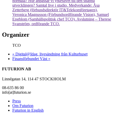
normala? Hur anpassar vi yrkeslivet till den snabba
utvecklingen? Samtal live i studio. Medverkande: Åsa
Zetterberg (förbundsdirektör IT&Telekomföretagen),
Veronica Magnusson (Förbundsordförande Vision), Samuel
Engblom (Samhällspolitisk chef TCO). Avslutning – Therese
Svanström, ordförande TCO.
Organizer
TCO
«
Digital@Idag, livesändning från Kulturhuset
Finansförbundet Väst
»
FUTURION AB
Linnégatan 14, 114 47 STOCKHOLM
08-635 86 00
info[at]futurion.se
Press
Om Futurion
Futurion in English