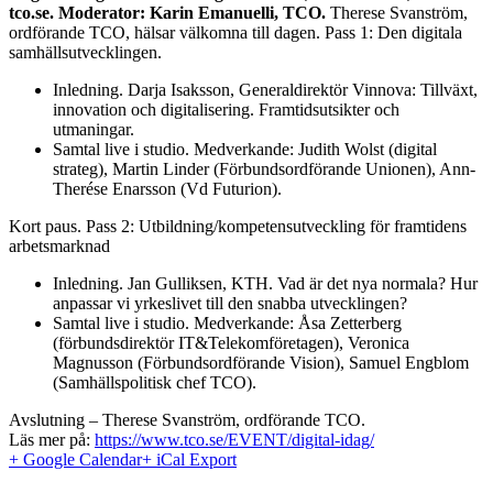
tco.se.
Moderator: Karin Emanuelli, TCO.
Therese Svanström,
ordförande TCO, hälsar välkomna till dagen. Pass 1: Den digitala
samhällsutvecklingen.
Inledning. Darja Isaksson, Generaldirektör Vinnova: Tillväxt,
innovation och digitalisering. Framtidsutsikter och
utmaningar.
Samtal live i studio. Medverkande: Judith Wolst (digital
strateg), Martin Linder (Förbundsordförande Unionen), Ann-
Therése Enarsson (Vd Futurion).
Kort paus. Pass 2: Utbildning/kompetensutveckling för framtidens
arbetsmarknad
Inledning. Jan Gulliksen, KTH. Vad är det nya normala? Hur
anpassar vi yrkeslivet till den snabba utvecklingen?
Samtal live i studio. Medverkande: Åsa Zetterberg
(förbundsdirektör IT&Telekomföretagen), Veronica
Magnusson (Förbundsordförande Vision), Samuel Engblom
(Samhällspolitisk chef TCO).
Avslutning – Therese Svanström, ordförande TCO.
Läs mer på:
https://www.tco.se/EVENT/digital-idag/
+ Google Calendar
+ iCal Export