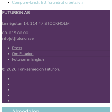
Compare-lunch: Ett förändrat arbetsliv
»
FUTURION AB
Linnégatan 14, 114 47 STOCKHOLM
08-635 86 00
info[at]futurion.se
Press
Om Futurion
Futurion in English
© 2026 Tankesmedjan Futurion.
twitter
facebook
linkedin
instagram
spotify
Close
Almedalen