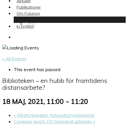
Aktuellt
Publikationer
Om Futurion
Press
In English
search
« All Events
This event has passed.
Biblioteken – en hubb för framtidens
distansarbete?
-
18 MAJ, 2021, 11:00
11:20
«
Vårdförbundets förbundsstyrelsemöte
Compare-lunch: Ett förändrat arbetsliv
»