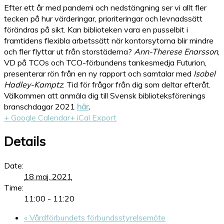
Efter ett år med pandemi och nedstängning ser vi allt fler
tecken på hur värderingar, prioriteringar och levnadssätt
förändras på sikt. Kan biblioteken vara en pusselbit i
framtidens flexibla arbetssätt när kontorsytorna blir mindre
och fler flyttar ut från storstäderna?
Ann-Therese Enarsson
,
VD på TCOs och TCO-förbundens tankesmedja Futurion,
presenterar rön från en ny rapport och samtalar med
Isobel
Hadley-Kamptz
. Tid för frågor från dig som deltar efteråt.
Välkommen att anmäla dig till Svensk biblioteksförenings
branschdagar 2021
här
.
+ Google Calendar
+ iCal Export
Details
Date:
18 maj, 2021
Time:
11:00 - 11:20
«
Vårdförbundets förbundsstyrelsemöte