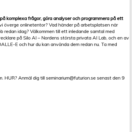
på komplexa frågor, göra analyser och programmera på ett
vi överge onlinetentor? Vad händer på arbetsplatsen när
obb redan idag? Välkommen till ett inledande samtal med
klare på Silo AI – Nordens största privata AI Lab, och en av
 DALLE-E och hur du kan använda dem redan nu. Ta med
m. HUR? Anmäl dig till seminarium@futurion.se senast den 9