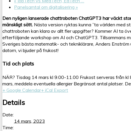
«
JobTech vs MedTech, EdTech …
Panelsamtal om digitalisering
»
Den nyligen lanserade chattroboten ChatGPT3 har väckt stor
mänskligt sätt.
Nästa version ryktas kunna ”ta världen med st
chattroboten kan klara av allt fler uppgifter? Kommer AI ta öv
efterföljande workshop om AI och ChatGPT3. Tillsammans med 
Sveriges bästa matematik- och tekniklärare, Anders Enströ
datorn, vi bjuder på frukost!
Tid och plats
NÄR? Tisdag 14 mars kl 9.00-11.00 Frukost serveras från kl 
mars, meddela eventuella allergier Begränsat antal platser. D
+ Google Calendar
+ iCal Export
Details
Date:
14 mars, 2023
Time: