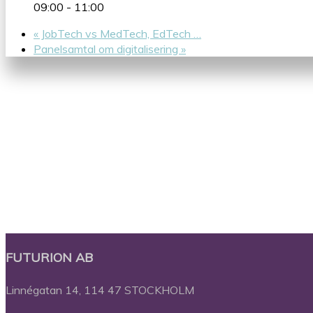
09:00 - 11:00
«
JobTech vs MedTech, EdTech …
Panelsamtal om digitalisering
»
FUTURION AB
Close
Almedalen
Menu
Futurion i Almedalen 2026
Linnégatan 14, 114 47 STOCKHOLM
Futurion i Almedalen 2025
Futurion i Almedalen 2024