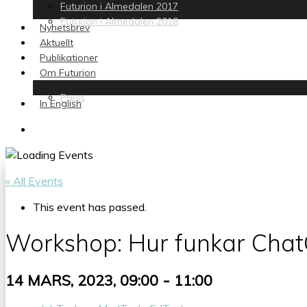
Futurion i Almedalen 2017
Futurion i Almedalen 2018
Nyhetsbrev
Aktuellt
Publikationer
Om Futurion
Press
In English
search
« All Events
This event has passed.
Workshop: Hur funkar Cha
-
14 MARS, 2023, 09:00
11:00