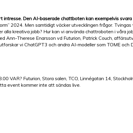
t intresse. Den AI-baserade chattboten kan exempelvis svara 
orm” 2024. Men samtidigt väcker utvecklingen frågor. Tvingas 
er alla kreativa jobb? Hur kan vi använda chattroboten i våra j
Ann-Therese Enarsson vd Futurion, Patrick Couch, affärsutvec
m utforskar vi ChatGPT3 och andra AI-modeller som TOME och
8.00 VAR? Futurion, Stora salen, TCO, Linnégatan 14, Stockhol
etta event kommer inte att sändas live.