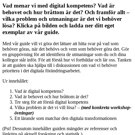
Vad menar vi med digital kompetens?
Vad är
behovet och hur bråttom är det?
Och framför allt –
vilka problem och utmaningar är det vi behöver
lösa? Klicka på bilden och ladda ner ditt eget
exemplar av vår guide.
Med vår guide vill vi göra det lättare att hitta svar på vad som
behöver göras, när det behövs och vem som behöver göra det. Gör
en gruppövning för att identifiera de utmaningar som du och dina
kollegor står inför. För att förstå hur vi fortbildar och lär oss. Tanken
är att guiden ska hjälpa till i diskussionen om vad vi behöver
prioritera i det digitala förändringsarbetet.
Ur innehållet:
Vad är digital kompetens?
Vad är behovet och hur bråttom är det?
Tre steg för att förstå digital kompetens
Vilka problem är det vi vill lösa? –
(med konkreta workshop-
övningar)
Ett lärande som matchar den digitala transformationen
(Pst! Dessutom innehåller guiden mängder av referenser och
länktips på aktuell forskning och statistik.)