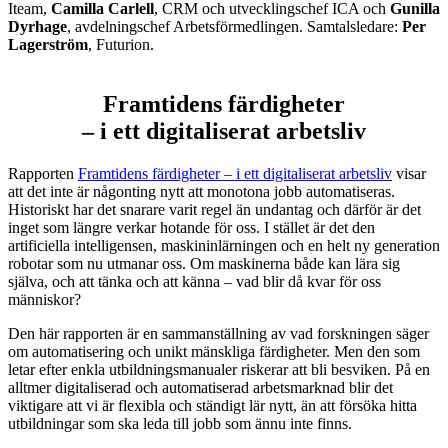
Iteam,
Camilla Carlell
, CRM och utvecklingschef ICA och
Gunilla
Dyrhage
, avdelningschef Arbetsförmedlingen. Samtalsledare:
Per
Lagerström
, Futurion.
Framtidens färdigheter
– i ett digitaliserat arbetsliv
Rapporten
Framtidens färdigheter – i ett digitaliserat arbetsliv
visar
att det inte är någonting nytt att monotona jobb automatiseras.
Historiskt har det snarare varit regel än undantag och därför är det
inget som längre verkar hotande för oss. I stället är det den
artificiella intelligensen, maskininlärningen och en helt ny generation
robotar som nu utmanar oss. Om maskinerna både kan lära sig
själva, och att tänka och att känna – vad blir då kvar för oss
människor?
Den här rapporten är en sammanställning av vad forskningen säger
om automatisering och unikt mänskliga färdigheter. Men den som
letar efter enkla utbildningsmanualer riskerar att bli besviken. På en
alltmer digitaliserad och automatiserad arbetsmarknad blir det
viktigare att vi är flexibla och ständigt lär nytt, än att försöka hitta
utbildningar som ska leda till jobb som ännu inte finns.