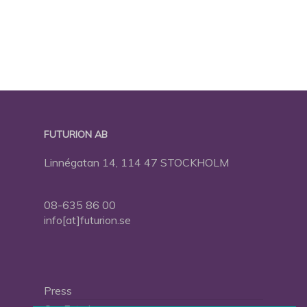
FUTURION AB
Linnégatan 14, 114 47 STOCKHOLM
08-635 86 00
info[at]futurion.se
Press