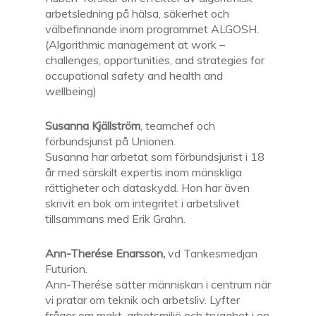
arbetsledning på hälsa, säkerhet och
välbefinnande inom programmet ALGOSH.
(Algorithmic management at work –
challenges, opportunities, and strategies for
occupational safety and health and
wellbeing)
Susanna Kjällström
,
teamchef och
förbundsjurist på Unionen.
S
usanna har arbetat som förbundsjurist i
18
år med särskilt expertis inom mänskliga
rättigheter och dataskydd. Hon har även
skrivit en bok om integritet i arbetslivet
tillsammans med Erik Grahn.
Ann-Therése Enarsson,
vd Tankesmedjan
Futurion.
Ann-Therése sätter människan i centrum när
vi pratar om teknik och arbetsliv. Lyfter
frågor om makt, arbetsmiljö och trygghet i en