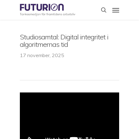
Skip
Menu
to
search
main
content
Studiosamtal: Digital integritet i
algoritmernas tid
17 november, 2025