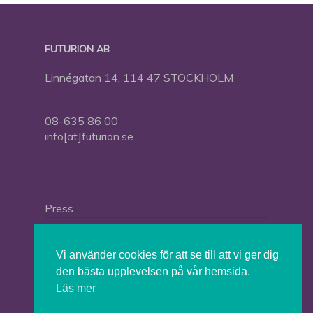
FUTURION AB
Linnégatan 14, 114 47 STOCKHOLM
08-635 86 00
info[at]futurion.se
Press
Om Futurion
Futurion in English
Vi använder cookies för att se till att vi ger dig
den bästa upplevelsen på vår hemsida.
Läs mer