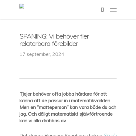
Skip
Menu
to
search
main
content
SPANING: Vi behöver fler
relaterbara förebilder
17 september, 2024
Tjejer behöver ofta jobba hårdare för att
känna att de passar in i matematikvärlden.
Men en ”matteperson” kan vara både du och
jag. Och dåligt matematiskt självförtroende
kan vi alla drabbas av.
Det skriver Eleonora Svanberg i boken
Study