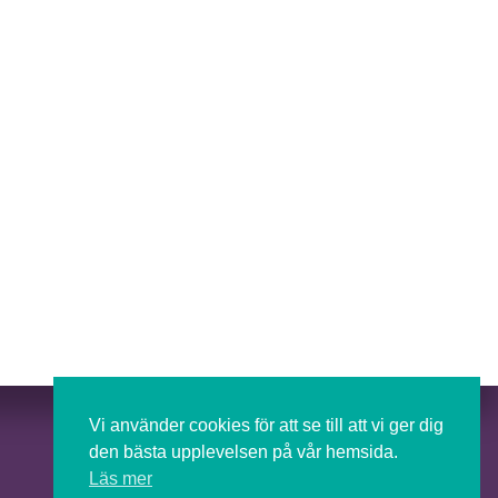
Press
Vi använder cookies för att se till att vi ger dig
Om Futurion
den bästa upplevelsen på vår hemsida.
Futurion in English
Läs mer