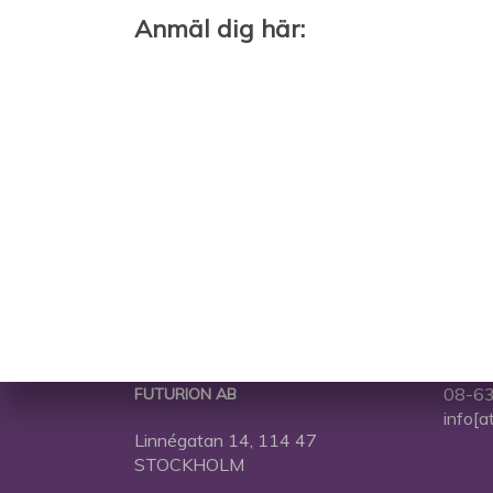
Anmäl dig här:
08-63
FUTURION AB
info[a
Linnégatan 14, 114 47
STOCKHOLM