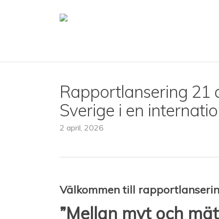
Skip
to
main
content
Rapportlansering 21 a
Sverige i en internatio
2 april, 2026
Välkommen till rapportlanseri
”Mellan myt och mätn