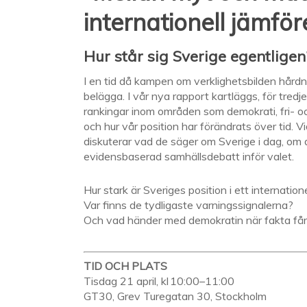
internationell jämför
Hur står sig Sverige egentligen
I en tid då kampen om verklighetsbilden hårdna
belägga. I vår nya rapport kartläggs, för tredj
rankingar inom områden som demokrati, fri- oc
och hur vår position har förändrats över tid. 
diskuterar vad de säger om Sverige i dag, om
evidensbaserad samhällsdebatt inför valet.
Hur stark är Sveriges position i ett internation
Var finns de tydligaste varningssignalerna?
Och vad händer med demokratin när fakta får st
TID OCH PLATS
Tisdag 21 april, kl 10:00–11:00
GT30, Grev Turegatan 30, Stockholm