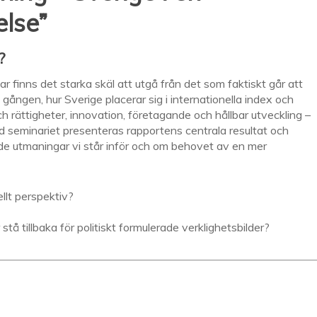
else”
?
r finns det starka skäl att utgå från det som faktiskt går att
e gången, hur Sverige placerar sig i internationella index och
h rättigheter, innovation, företagande och hållbar utveckling –
Vid seminariet presenteras rapportens centrala resultat och
 de utmaningar vi står inför och om behovet av en mer
ellt perspektiv?
å tillbaka för politiskt formulerade verklighetsbilder?