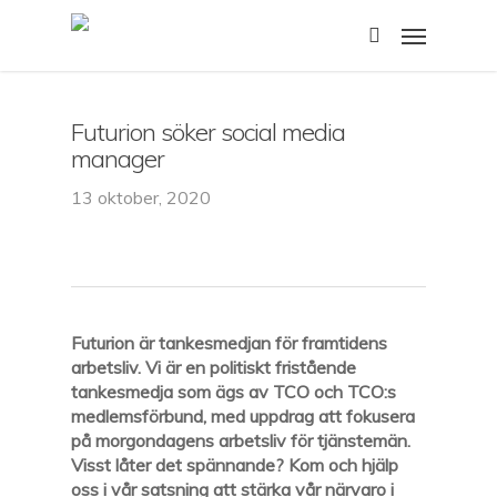
Skip
Menu
to
search
main
content
Futurion söker social media
manager
13 oktober, 2020
Futurion är tankesmedjan för framtidens
arbetsliv. Vi är en politiskt fristående
tankesmedja som ägs av TCO och TCO:s
medlemsförbund, med uppdrag att fokusera
på morgondagens arbetsliv för tjänstemän.
Visst låter det spännande? Kom och hjälp
oss i vår satsning att stärka vår närvaro i