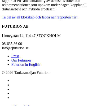
rapport är en sammanfattning av de diskussioner och
rekommendationer som uppkom under dagen kopplat till
distansarbete och hybrida arbetssätt.
Ta del av all klokskap och ladda ner rapporten här!
FUTURION AB
Linnégatan 14, 114 47 STOCKHOLM
08-635 86 00
info[at]futurion.se
Press
Om Futurion
Futurion in English
© 2026 Tankesmedjan Futurion.
twitter
facebook
linkedin
instagram
spotify
Close