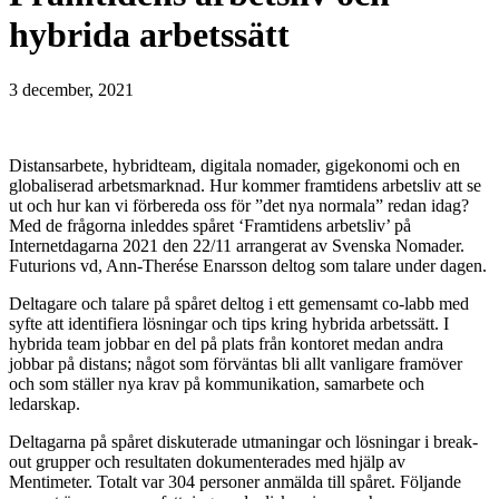
hybrida arbetssätt
3 december, 2021
Distansarbete, hybridteam, digitala nomader, gigekonomi och en
globaliserad arbetsmarknad. Hur kommer framtidens arbetsliv att se
ut och hur kan vi förbereda oss för ”det nya normala” redan idag?
Med de frågorna inleddes spåret ‘Framtidens arbetsliv’ på
Internetdagarna 2021 den 22/11 arrangerat av Svenska Nomader.
Futurions vd, Ann-Therése Enarsson deltog som talare under dagen.
Deltagare och talare på spåret deltog i ett gemensamt co-labb med
syfte att identifiera lösningar och tips kring hybrida arbetssätt. I
hybrida team jobbar en del på plats från kontoret medan andra
jobbar på distans; något som förväntas bli allt vanligare framöver
och som ställer nya krav på kommunikation, samarbete och
ledarskap.
Deltagarna på spåret diskuterade utmaningar och lösningar i break-
out grupper och resultaten dokumenterades med hjälp av
Mentimeter. Totalt var 304 personer anmälda till spåret. Följande