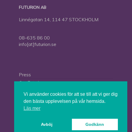
FUTURION AB
Linnégatan 14, 114 47 STOCKHOLM
08-635 86 00
info[at]futurion.se
Press
Om Futurion
Futurion in English
Vi använder cookies för att se till att vi ger dig
den bästa upplevelsen på vår hemsida.
Läs mer
© 2026 Tankesmedjan Futurion.
Avböj
Godkänn