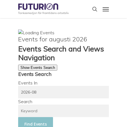
Skip
Menu
to
search
main
content
Events for augusti 2026
Events Search and Views
Navigation
Show Events Search
Events Search
Events In
Search