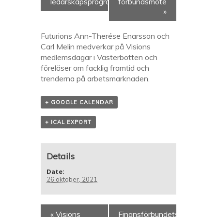
ledarskapsprogram
förbundsmöte
»
Futurions Ann-Therése Enarsson och
Carl Melin medverkar på Visions
medlemsdagar i Västerbotten och
föreläser om facklig framtid och
trenderna på arbetsmarknaden.
+ GOOGLE CALENDAR
+ ICAL EXPORT
Details
Date:
26 oktober, 2021
«
Visions
Finansförbundets