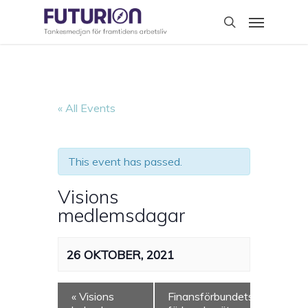
Skip
Menu
to
search
main
content
« All Events
This event has passed.
Visions
medlemsdagar
26 OKTOBER, 2021
«
Visions
Finansförbundets