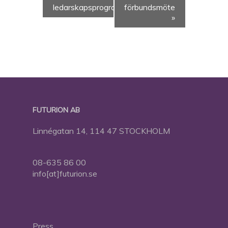
ledarskapsprogram
förbundsmöte
»
FUTURION AB
Linnégatan 14, 114 47 STOCKHOLM
08-635 86 00
info[at]futurion.se
Press