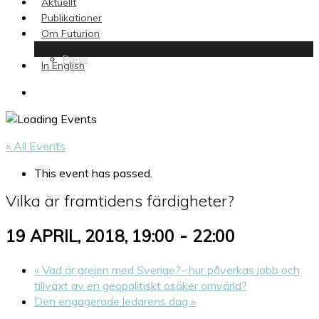
Aktuellt
Publikationer
Om Futurion
Press
In English
search
« All Events
This event has passed.
Vilka är framtidens färdigheter?
-
19 APRIL, 2018, 19:00
22:00
«
Vad är grejen med Sverige?- hur påverkas jobb och
tillväxt av en geopolitiskt osäker omvärld?
Den engagerade ledarens dag
»