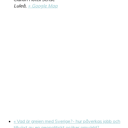
Luleå
,
+ Google Map
«
Vad är grejen med Sverige?- hur påverkas jobb och
tillväxt av en geopolitiskt osäker omvärld?