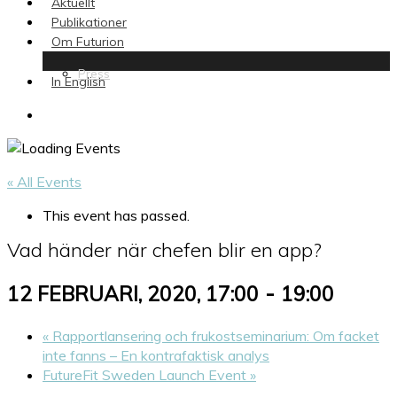
Aktuellt
Publikationer
Om Futurion
Press
In English
search
« All Events
This event has passed.
Vad händer när chefen blir en app?
-
12 FEBRUARI, 2020, 17:00
19:00
«
Rapportlansering och frukostseminarium: Om facket
inte fanns – En kontrafaktisk analys
FutureFit Sweden Launch Event
»