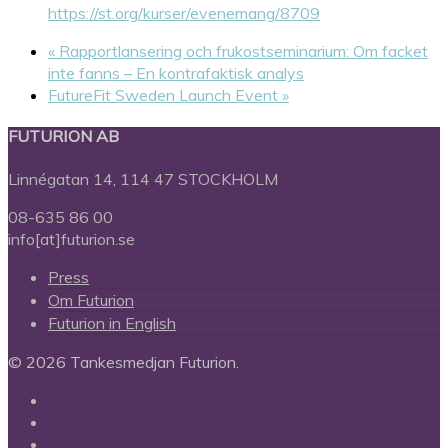
https://st.org/kurser/evenemang/8709
«
Rapportlansering och frukostseminarium: Om facket
inte fanns – En kontrafaktisk analys
FutureFit Sweden Launch Event
»
FUTURION AB
Linnégatan 14, 114 47 STOCKHOLM
08-635 86 00
info[at]futurion.se
Press
Om Futurion
Futurion in English
© 2026 Tankesmedjan Futurion.
twitter
facebook
linkedin