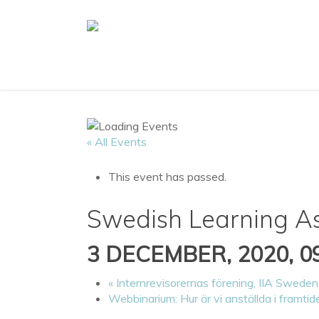
Skip
to
main
content
« All Events
This event has passed.
Swedish Learning As
3 DECEMBER, 2020, 0
«
Internrevisorernas förening, IIA Sweden
Webbinarium: Hur är vi anställda i framti