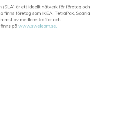
LA) är ett ideellt nätverk för företag och
rna finns företag som IKEA, TetraPak, Scania
främst av medlemsträffar och
 finns på
www.swelearn.se.