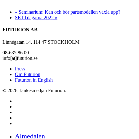
«
Seminarium: Kan och bör partsmodellen växla upp?
SETTdagarna 2022
»
FUTURION AB
Linnégatan 14, 114 47 STOCKHOLM
08-635 86 00
info[at]futurion.se
Press
Om Futurion
Futurion in English
© 2026 Tankesmedjan Futurion.
twitter
facebook
linkedin
instagram
spotify
Close
Almedalen