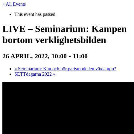
« All Events
This event has passed.
LIVE – Seminarium: Kampen
bortom verklighetsbilden
-
26 APRIL, 2022, 10:00
11:00
«
Seminarium: Kan och bör partsmodellen växla upp?
SETTdagarna 2022
»