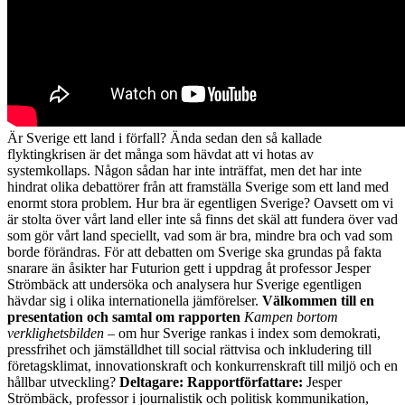
Är Sverige ett land i förfall? Ända sedan den så kallade
flyktingkrisen är det många som hävdat att vi hotas av
systemkollaps. Någon sådan har inte inträffat, men det har inte
hindrat olika debattörer från att framställa Sverige som ett land med
enormt stora problem. Hur bra är egentligen Sverige? Oavsett om vi
är stolta över vårt land eller inte så finns det skäl att fundera över vad
som gör vårt land speciellt, vad som är bra, mindre bra och vad som
borde förändras. För att debatten om Sverige ska grundas på fakta
snarare än åsikter har Futurion gett i uppdrag åt professor Jesper
Strömbäck att undersöka och analysera hur Sverige egentligen
hävdar sig i olika internationella jämförelser.
Välkommen till en
presentation och samtal om rapporten
Kampen bortom
verklighetsbilden
– om hur Sverige rankas i index som demokrati,
pressfrihet och jämställdhet till social rättvisa och inkludering till
företagsklimat, innovationskraft och konkurrenskraft till miljö och en
hållbar utveckling?
Deltagare:
Rapportförfattare:
Jesper
Strömbäck, professor i journalistik och politisk kommunikation,