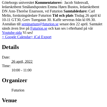
Göteborgs universitet
Kommentatorer:
Jacob Sidenvall,
ledarskribent Smålandsposten Emma Høen Bustos, ledarskribent
DN Ann-Therése Enarsson, vd Futurion
Samtalsledare:
Carl
Melin, forskningsledare Futurion
Tid och plats
Tisdag 26 april kl
10-11 GT30, Grev Turegatan 30. Kaffe serveras från kl 09.30.
Anmälan till
seminarium@futurion.se
senast den 22 april. Samtalet
sänds även live på
Futurion.se
och kan ses i efterhand på vår
Youtube-sida
Vi ses!
+ Google Calendar
+ iCal Export
Details
Date:
26 april, 2022
Time:
10:00 - 11:00
Organizer
Futurion
Venue