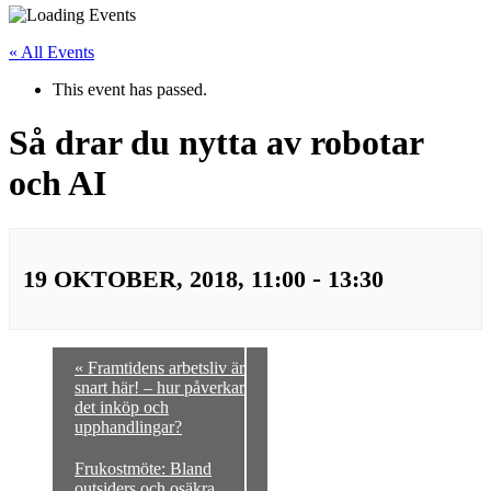
« All Events
This event has passed.
Så drar du nytta av robotar
och AI
-
19 OKTOBER, 2018, 11:00
13:30
«
Framtidens arbetsliv är
snart här! – hur påverkar
det inköp och
upphandlingar?
Frukostmöte: Bland
outsiders och osäkra