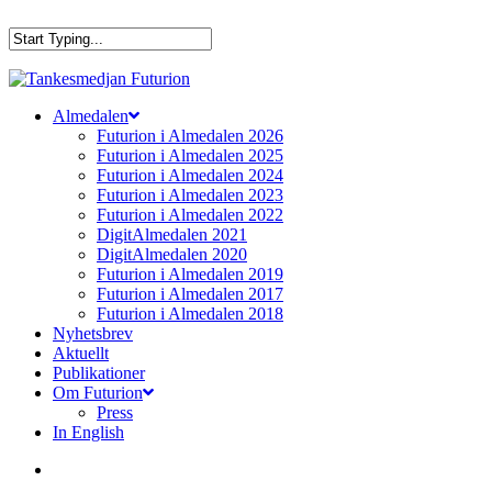
Skip
to
main
Close
content
Search
search
Menu
Almedalen
Futurion i Almedalen 2026
Futurion i Almedalen 2025
Futurion i Almedalen 2024
Futurion i Almedalen 2023
Futurion i Almedalen 2022
DigitAlmedalen 2021
DigitAlmedalen 2020
Futurion i Almedalen 2019
Futurion i Almedalen 2017
Futurion i Almedalen 2018
Nyhetsbrev
Aktuellt
Publikationer
Om Futurion
Press
In English
search