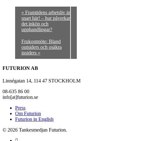
«
Framtidens arbetsliv är
snart här! – hur påverkar
det inköp och
upphandlingar?
Frukostmöte: Bland
outsiders och osäkra
insiders
»
FUTURION AB
Linnégatan 14, 114 47 STOCKHOLM
08-635 86 00
info[at]futurion.se
Press
Om Futurion
Futurion in English
© 2026 Tankesmedjan Futurion.
twitter