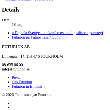
Details
Date:
18 maj
«
Digitala Sverige – en konferens om digitaliseringsstrategi
Futurion på Future Talent Summit
»
FUTURION AB
Linnégatan 14, 114 47 STOCKHOLM
08-635 86 00
info[at]futurion.se
Press
Om Futurion
Futurion in English
© 2026 Tankesmedjan Futurion.
twitter
facebook