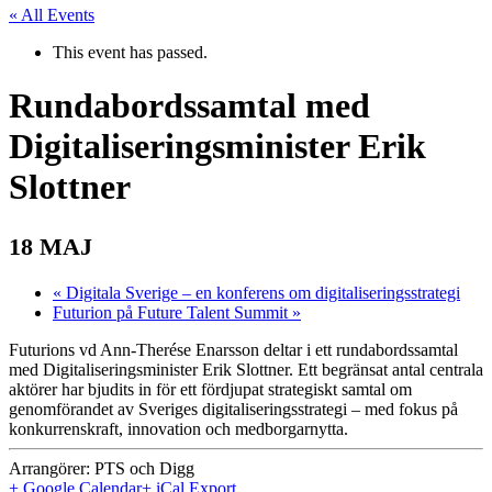
« All Events
This event has passed.
Rundabordssamtal med
Digitaliseringsminister Erik
Slottner
18 MAJ
«
Digitala Sverige – en konferens om digitaliseringsstrategi
Futurion på Future Talent Summit
»
Futurions vd Ann-Therése Enarsson deltar i ett rundabordssamtal
med Digitaliseringsminister Erik Slottner. Ett begränsat antal centrala
aktörer har bjudits in för ett fördjupat strategiskt samtal om
genomförandet av Sveriges digitaliseringsstrategi – med fokus på
konkurrenskraft, innovation och medborgarnytta.
Arrangörer: PTS och Digg
+ Google Calendar
+ iCal Export