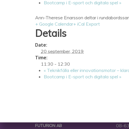
Bootcamp i E-sport och digitala spel
»
Ann-Therese Enarsson deltar i rundabordssamtal
+ Google Calendar
+ iCal Export
Details
Date:
20 september, 2019
Time:
11:30 - 12:30
«
Teknikfälla eller innovationsmotor – kl
Bootcamp i E-sport och digitala spel
»
08-63
FUTURION AB