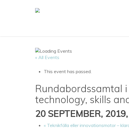
Skip
to
main
content
« All Events
This event has passed.
Rundabordssamtal i H
technology, skills an
20 SEPTEMBER, 2019,
«
Teknikfälla eller innovationsmotor – kl