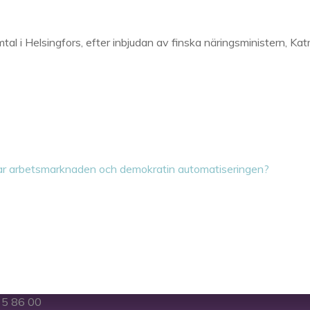
 i Helsingfors, efter inbjudan av finska näringsministern, Katr
arar arbetsmarknaden och demokratin automatiseringen?
5 86 00