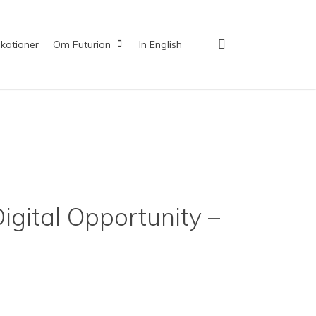
search
ikationer
Om Futurion
In English
igital Opportunity –