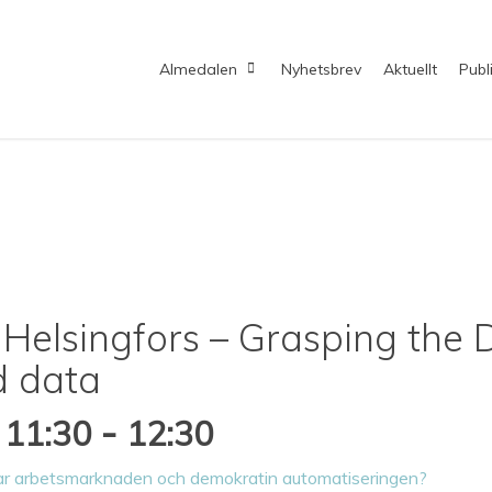
Almedalen
Nyhetsbrev
Aktuellt
Publ
elsingfors – Grasping the D
d data
-
 11:30
12:30
arar arbetsmarknaden och demokratin automatiseringen?